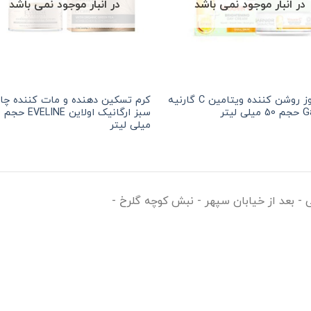
در انبار موجود نمی باشد
در انبار موجود نمی باشد
کرم روز روشن کننده ویتامین C گارنیه
کرم تسکین دهنده و مات کننده چا
هر قسط
121,875
تومان
•
خرید قسطی با ترب‌پی بدون کارمزد
هر قسط
121,875
تو
ی لیتر
سب
میلی لیتر
ی - بعد از خیابان سپهر - نبش کوچه گلرخ -