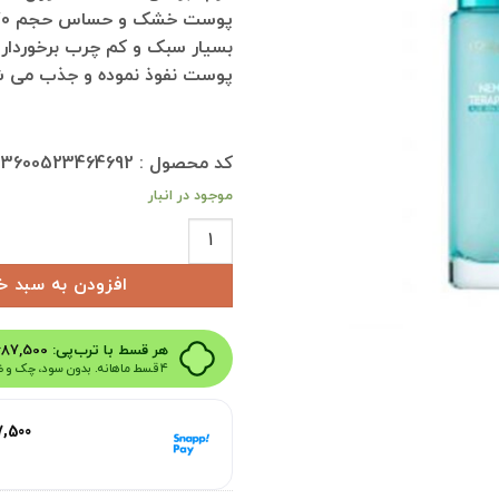
بسیار سبک و کم چرب برخوردار 
پوست نفوذ نموده و جذب می ش
کد محصول : 3600523464692
موجود در انبار
کرم آبرسان 72 ساعته لورال LOREAL مناسب پوست خشک و حساس حجم 70 میل عدد
افزودن به سبد خ
هر قسط با ترب‌پی:
687,500
۴ قسط ماهانه. بدون سود، چک و ضامن.
هر قسط با اسنپ‌پی:
7,500
۴ قسط ماهانه. بدون سود، چک و ضامن.