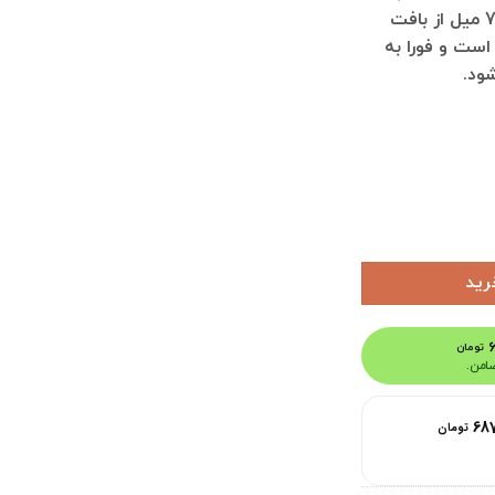
پوست خشک و حساس حجم 70 میل از بافت
است و فورا به
ود.
رید
تومان
68
تومان