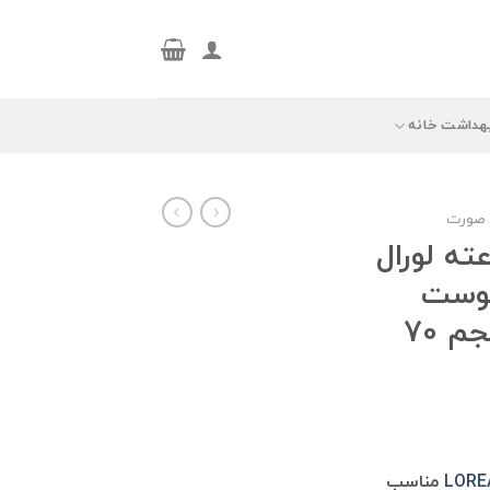
هداشت خانه
 صورت
ان 72 ساعته لورال
ب پوست
خشک و حساس حجم 70
LORE
مناسب