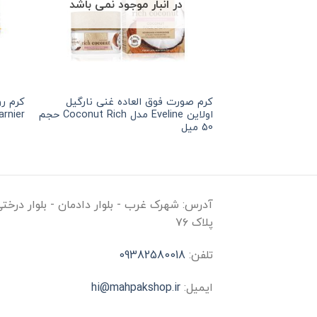
در انبار موجود نمی باشد
کرم صورت فوق العاده غنی نارگیل
هر قسط
121,875
تومان
•
خرید قسطی با ترب‌پی بدون کارمزد
اولاین Eveline مدل Coconut Rich حجم
Garnier حجم 50 میل
50 میل
آدرس:
شهرک غرب - بلوار دادمان - بلوار درخت
پلاک ۷۶
تلفن:
09382580018
ایمیل:
hi@mahpakshop.ir