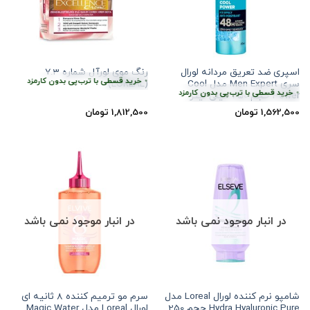
اسپری ضد تعریق مردانه لورال
رنگ موی لورآل شماره 7.3
بدون کارمزد
هر قسط
453,125
تومان
•
خرید قسطی با ترب‌پی بدون کارمزد
سری Men Expert مدل Cool
(LOREAL)
•
خرید قسطی با ترب‌پی بدون کارمزد
هر قسط
390,625
تومان
•
خرید قسطی با ترب‌
Power حجم 250 میلی لیتر
1,562,500
تومان
1,812,500
تومان
در انبار موجود نمی باشد
در انبار موجود نمی باشد
شامپو نرم کننده لورال Loreal مدل
سرم مو ترمیم کننده 8 ثانیه ای
Hydra Hyaluronic Pure حجم 250
لورال Loreal مدل Magic Water