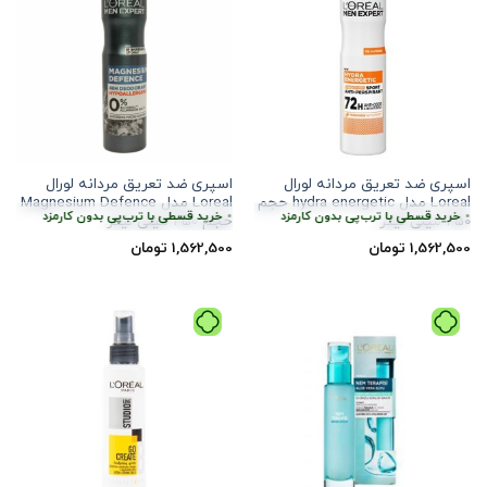
اسپری ضد تعریق مردانه لورال
اسپری ضد تعریق مردانه لورال
Loreal مدل hydra energetic حجم
Loreal مدل Magnesium Defence
•
بدون کارمزد
هر قسط
390,625
خرید قسطی با ترب‌پی بدون کارمزد
تومان
•
هر قسط
390,625
تومان
•
خرید قسطی با ترب‌پی بدون کارمزد
خرید قسطی با ترب‌
250 میلی لیتر
حجم 250 میلی لیتر
1,562,500
تومان
1,562,500
تومان