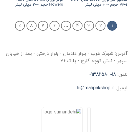
Vive حجم 300 میلی لیتر
Flowers حجم 200 میلی لیتر
8
7
6
…
4
3
2
1
آدرس:
شهرک غرب - بلوار دادمان - بلوار درختی - بعد از خیابان
سپهر - نبش کوچه گلرخ - پلاک ۷۶
تلفن:
09382580018
ایمیل:
hi@mahpakshop.ir