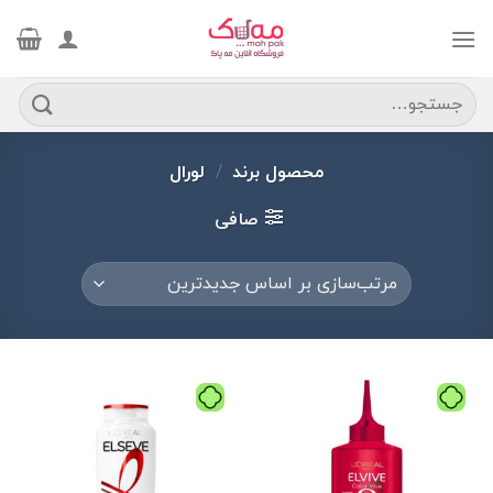
Ski
t
conten
جستجو
برای:
محصول برند
/
لورال
صافی