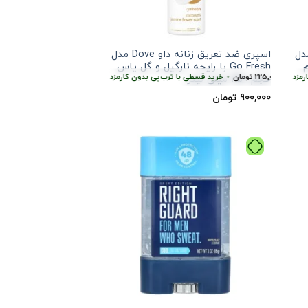
یق زنانه داو Dove مدل
اسپری ضد تعریق زنانه داو Dove مدل
پی بدون کارمزد
م
Go Fresh با رایحه نارگیل و گل یاس
ط
225,000
تومان
هر قسط
•
225,000
تومان
•
خرید قسطی با ترب‌پی بدون کارمزد
خرید قسطی با ترب‌پی بدون کارمزد
هر قسط
225,000
تومان
•
خر
حجم 250 میلی لیتر
900,000
تومان