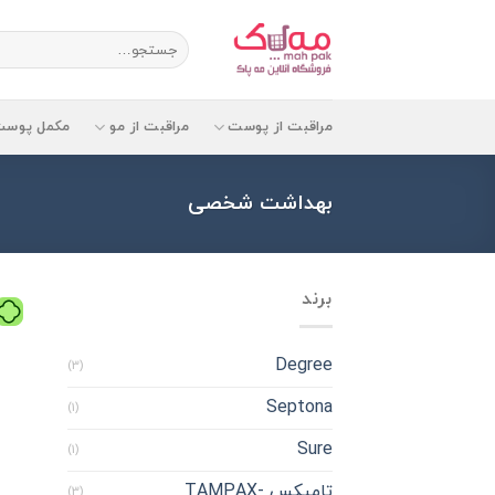
Ski
t
جستجو
برای:
conten
مراقبت از پوست
مراقبت از مو
مکمل پوست
بهداشت شخصی
برند
Degree
(3)
Septona
(1)
Sure
(1)
تامپکس -TAMPAX
(3)