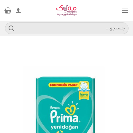
Ski
t
conten
جستجو
برای: