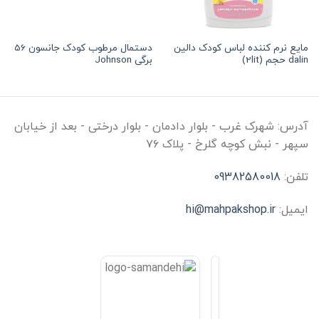
مایع نرم کننده لباس کودک دالین
دستمال مرطوب کودک جانسون 56
dalin حجم (2lit)
برگی Johnson
آدرس:
شهرک غرب - بلوار دادمان - بلوار درختی - بعد از خیابان
سپهر - نبش کوچه گلرخ - پلاک ۷۶
تلفن:
09382580018
ایمیل:
hi@mahpakshop.ir