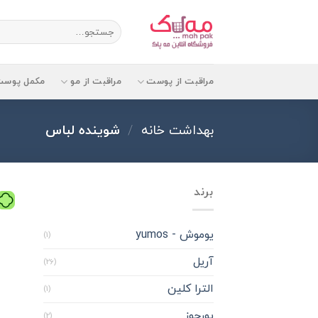
Ski
t
جستجو
برای:
conten
مراقبت از پوست
مراقبت از مو
مکمل پوست
بهداشت خانه
/
شوینده لباس
برند
یوموش - yumos
(1)
آریل
(26)
الترا کلین
(1)
پورچوز
(2)