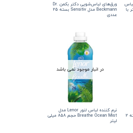
باس
ورق‌های لباس‌شویی دکتر بکمن Dr.
لی لیتر با
Beckmann مدل Sensitiv بسته 25
عددی
در انبار موجود نمی باشد
نرم کننده لباس لنور Lenor مدل
Beckmann مدل Super Weiss بسته 2
Breathe Ocean Mist حجم 858 میلی
لیتر