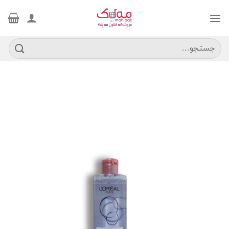
Ski
t
conten
جستجو
برای: