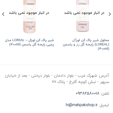
در انبار موجود نمی باشد
در انبار موجود نمی باشد
محلول شیر پاک کن لورآل
شیر پاک کن لورال – LOREAL مدل
2
تومان
•
خرید قسطی با ترب‌پی بدون کارمزد
هر قسط
278,125
تومان
•
خرید قسطی 
(LOREAL) رایحه گل رز و یاسمن
پمپی رایحه گل یاسمن (400ml)
(400ml)
آدرس:
شهرک غرب - بلوار دادمان - بلوار درختی - بعد از خیابان
سپهر - نبش کوچه گلرخ - پلاک ۷۶
تلفن:
09382580018
ایمیل:
hi@mahpakshop.ir