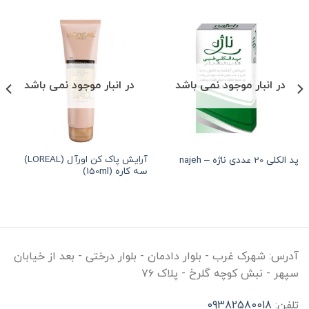
در انبار موجود نمی باشد
در انبار موجود نمی باشد
آرایش پاک کن اورآل (LOREAL)
پد الكلی 20 عددی ناژه – najeh
هر قسط
278,125
تومان
•
خرید قسطی با ترب‌پی بدون کارمزد
هر قسط
278,125
سه کاره (150ml)
آدرس:
شهرک غرب - بلوار دادمان - بلوار درختی - بعد از خیابان
سپهر - نبش کوچه گلرخ - پلاک ۷۶
تلفن:
09382580018