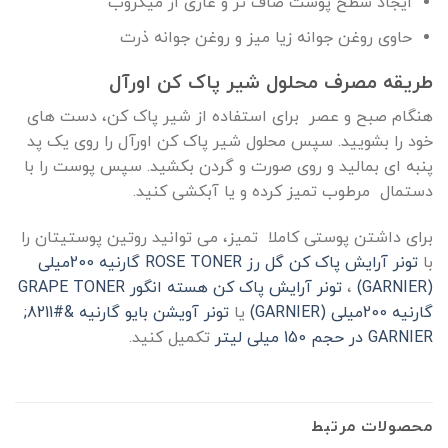
ایجاد سطح پوست صاف تر و عاری از میکروب
حاوی روغن جوانه زیا میز و روغن جوانه ذرت
طریقه مصرف محلول شیر پاک کن اورآل
هنگام صبح و عصر برای استفاده از شیر پاک کن، دست های
خود را بشویید. سپس محلول شیر پاک کن اورآل را روی یک پد
پنبه ای بمالید و روی صورت و گردن بکشید. سپس پوست را با
دستمال مرطوب تمیز کرده و یا آبکشی کنید.
برای داشتن پوستی کاملا تمیز، می توانید روتین پوستیتان را
با
تونر آرایش پاک کن گل رز ROSE TONER گارنیه 200میلی
(GARNIER)
،
تونر آرایش پاک کن هسته انگور GRAPE TONER
گارنیه 200میلی (GARNIER)
یا
تونر آویشن بایو گارنیه &#8211;
GARNIER در حجم 150 میلی لیتر
تکمیل کنید.
محصولات مرتبط