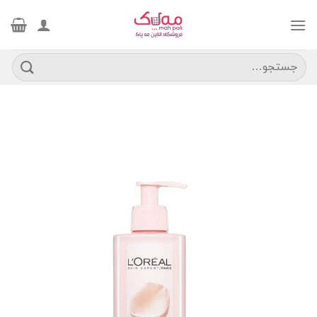
Ski
t
conten
جستجو
برای: