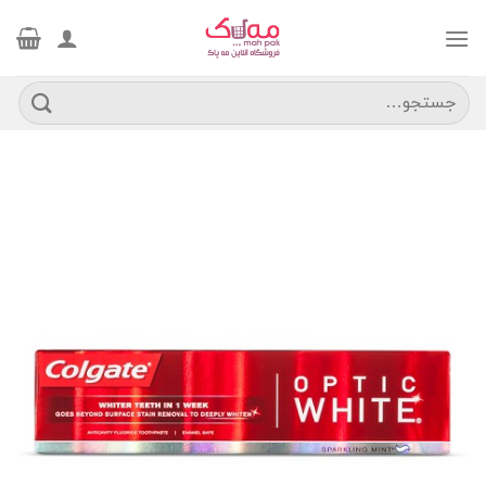
Ski
t
conten
جستجو
برای: