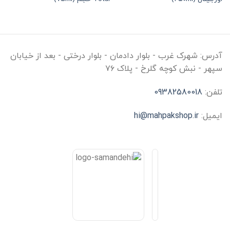
آدرس:
شهرک غرب - بلوار دادمان - بلوار درختی - بعد از خیابان
سپهر - نبش کوچه گلرخ - پلاک ۷۶
تلفن:
09382580018
ایمیل:
hi@mahpakshop.ir