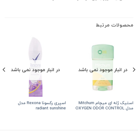
محصولات مرتبط
در انبار موجود نمی باشد
در انبار موجود نمی باشد
استیک ژله ای میچام Mitchum
اسپری رکسونا Rexona مدل
هر قسط
215,625
تومان
•
خرید قسطی با ترب‌پی بدون کارمزد
هر قسط
215,625
مدل OXYGEN ODOR CONTROL
radiant sunshine