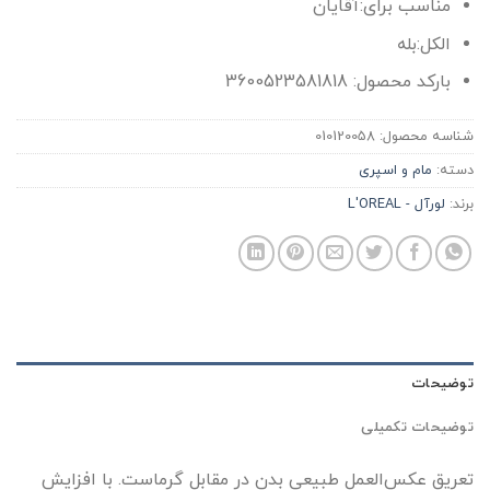
مناسب برای:آقایان
الکل:بله
بارکد محصول: 3600523581818
شناسه محصول:
010120058
دسته:
مام و اسپری
برند:
لورآل - L'OREAL
توضیحات
توضیحات تکمیلی
تعریق عکس‌العمل‌ طبیعی بدن در مقابل گرماست. با افزایش