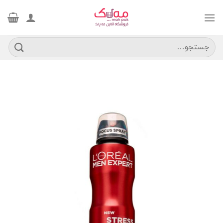
Ski
t
conten
جستجو
برای: