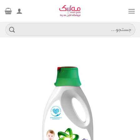
Ski
t
conten
جستجو
برای: