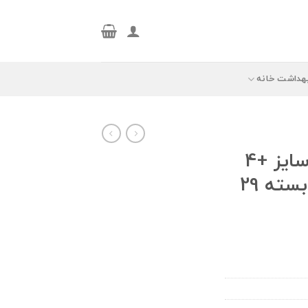
هداشت خانه
پوشک نوزاد پریما سایز +4
مدل Aktif Bebek بسته 29