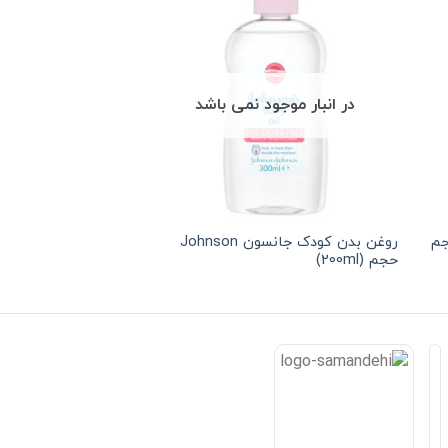
در انبار موجود نمی باشد
در انبار موجو
سون johnson حجم
روغن بدن کودک جانسون Johnson
حجم (200ml)
(300ml)