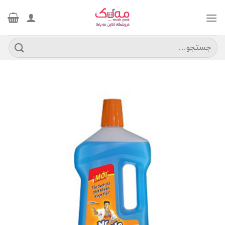
Ski
t
conten
جستجو
برای: