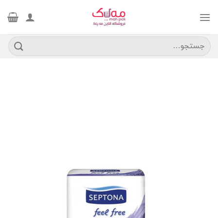
Ski
t
conten
جستجو
برای: