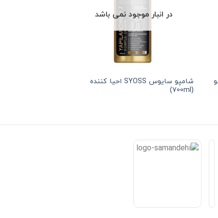
در انبار موجود نمی باشد
در انبار موجو
 مو
شامپو سایوس SYOSS احیا کننده
(700ml)
کراتین حجم 550 میلی (Syoss)