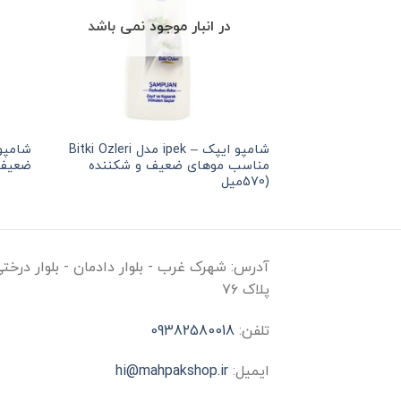
در انبار موجود نمی باشد
شامپو ایپک – ipek مدل Bitki Ozleri
مناسب موهای ضعیف و شکننده
ضعیف (0ml
(570میل
آدرس:
شهرک غرب - بلوار دادمان - بلوار درخت
پلاک ۷۶
تلفن:
09382580018
ایمیل:
hi@mahpakshop.ir