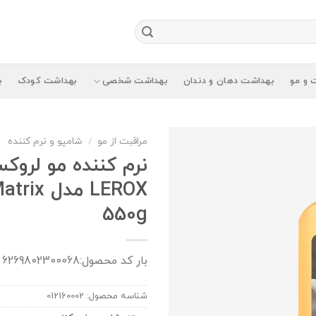
 و مو
بهداشت دهان و دندان
بهداشت شخصی
بهداشت کودک
ب
مراقبت از مو
/
شامپو و نرم کننده
نرم كننده مو لروك
550g
بار کد محصول:6269802300068
شناسه محصول:
012160002