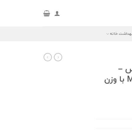
هداشت خانه
س –
LEROX مدل Matrix با وزن