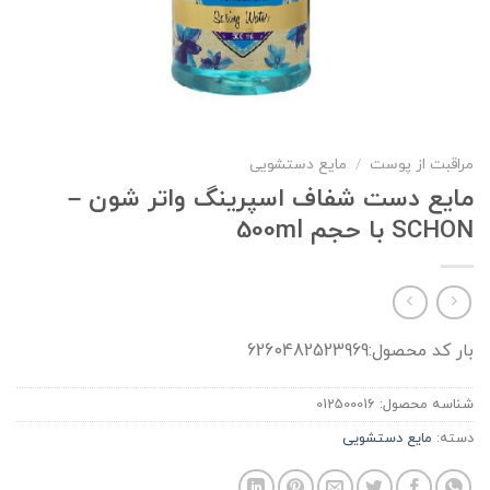
مراقبت از پوست
/
مایع دستشویی
مايع دست شفاف اسپرينگ واتر شون –
SCHON با حجم 500ml
بار کد محصول:6260482523969
شناسه محصول:
012500016
دسته:
مایع دستشویی