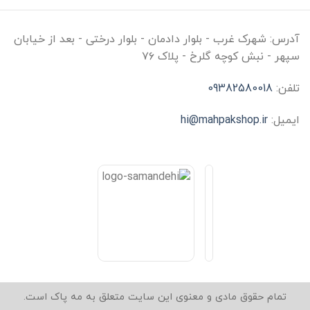
آدرس:
شهرک غرب - بلوار دادمان - بلوار درختی - بعد از خیابان
سپهر - نبش کوچه گلرخ - پلاک ۷۶
تلفن:
09382580018
ایمیل:
hi@mahpakshop.ir
تمام حقوق مادی و معنوی این سایت متعلق به مه پاک است.