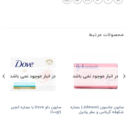
محصولات مرتبط
در انبار موجود نمی باشد
در انبار موجود نمی باشد
صابون جانسون (Johnson) عصاره
صابون داو Dove با عصاره انجیر
8
تومان
•
خرید قسطی با ترب‌پی بدون کارمزد
هر قسط
84,375
تومان
•
خرید قسطی 
شکوفه گیلاس و عطر وانیل
(100gr)