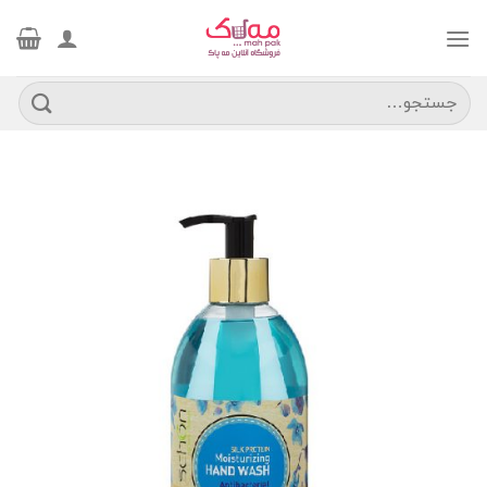
Ski
t
conten
جستجو
برای: