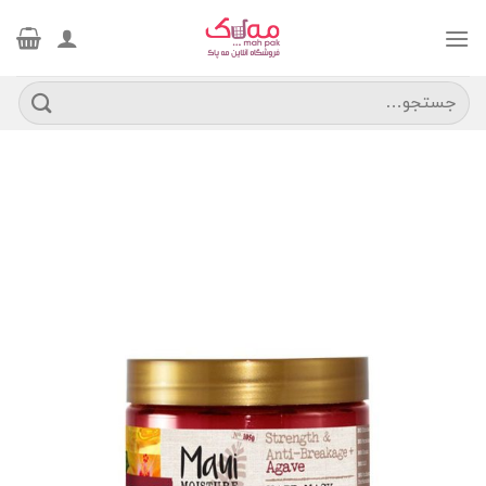
Ski
t
conten
جستجو
برای: