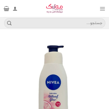
Ski
t
conten
جستجو
برای: