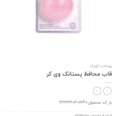
بهداشت کودک
قاب محافظ پستانک وی کر
بار کد محصول:6262320301630
شناسه محصول:
012750010