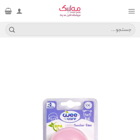
Ski
t
conten
جستجو
برای: