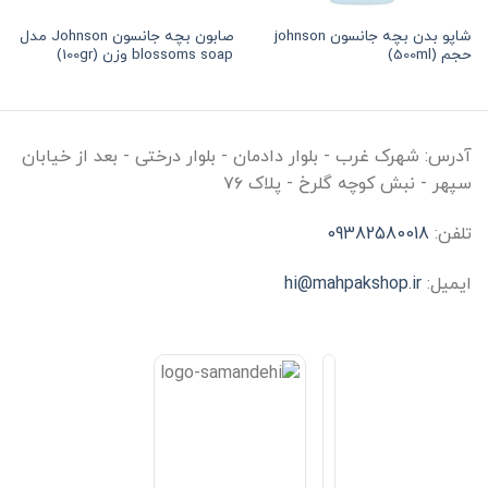
شاپو بدن بچه جانسون johnson
صابون بچه جانسون Johnson مدل
حجم (500ml)
blossoms soap وزن (100gr)
آدرس:
شهرک غرب - بلوار دادمان - بلوار درختی - بعد از خیابان
سپهر - نبش کوچه گلرخ - پلاک ۷۶
تلفن:
09382580018
ایمیل:
hi@mahpakshop.ir