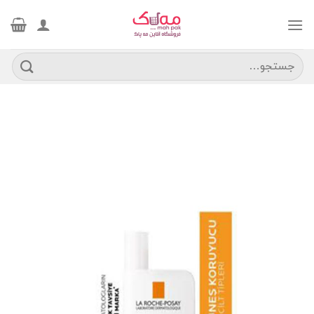
Ski
t
conten
جستجو
برای: