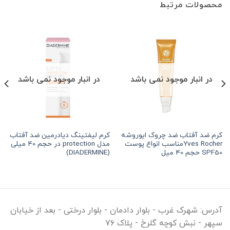
محصولات مرتبط
در انبار موجود نمی باشد
در انبار موجود نمی باشد
کرم ضد آفتاب ضد چروک ایوروشه
کرم لیفتینگ دیادرمین ضد آفتاب
Yves Rocherمناسب انواع پوست
مدل protection در حجم 40 میلی
SPF50 حجم 40 میل
(DIADERMINE)
آدرس:
شهرک غرب - بلوار دادمان - بلوار درختی - بعد از خیابان
سپهر - نبش کوچه گلرخ - پلاک ۷۶