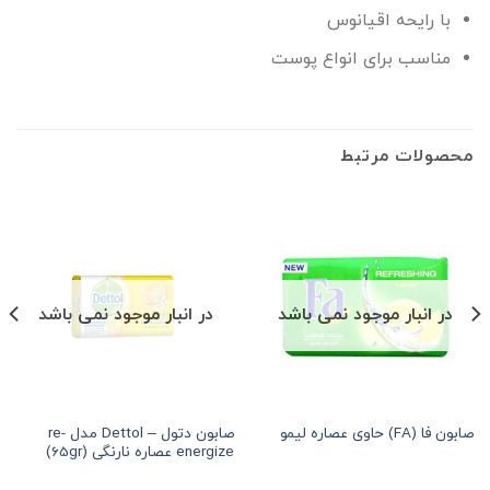
با رایحه اقیانوس
مناسب برای انواع پوست
محصولات مرتبط
در انبار موجود نمی باشد
در انبار موجود نمی باشد
صابون دتول – Dettol مدل re-
صابون فا (FA) حاوی عصاره لیمو
هر قسط
84,375
تومان
•
خرید قسطی با ترب‌پی بدون کارمزد
هر قسط
84,375
energize عصاره نارنگی (65gr)