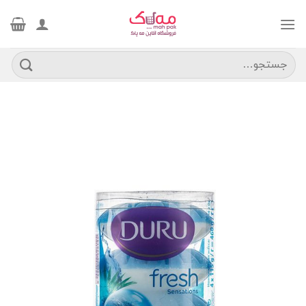
Ski
t
conten
جستجو
برای: