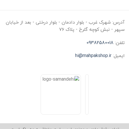
آدرس:
شهرک غرب - بلوار دادمان - بلوار درختی - بعد از خیابان
سپهر - نبش کوچه گلرخ - پلاک ۷۶
تلفن:
09382580018
ایمیل:
hi@mahpakshop.ir