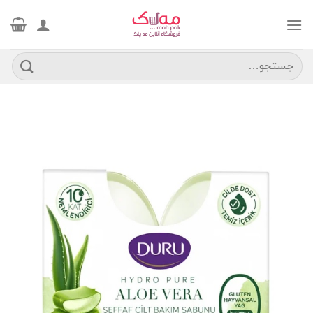
Ski
t
conten
جستجو
برای: