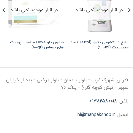
در انبار موجود نمی باشد
در انبار موجود نمی باشد
مایع دستشویی دتول (Dettol) ضد
صابون داو Dove مناسب پوست
حساسیت (200ml)
های حساس (100gr)
آدرس:
شهرک غرب - بلوار دادمان - بلوار درختی - بعد از خیابان
سپهر - نبش کوچه گلرخ - پلاک ۷۶
تلفن:
09382580018
ایمیل:
hi@mahpakshop.ir