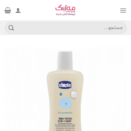
Ski
t
conten
جستجو
برای: