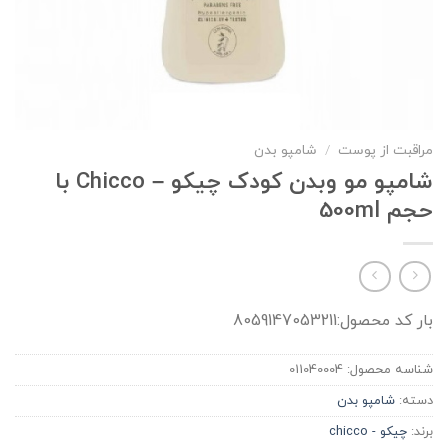
مراقبت از پوست
/
شامپو بدن
شامپو مو وبدن كودک چيكو – Chicco با
حجم 500ml
بار کد محصول:8059147053211
شناسه محصول:
011040004
دسته:
شامپو بدن
برند:
چیکو - chicco