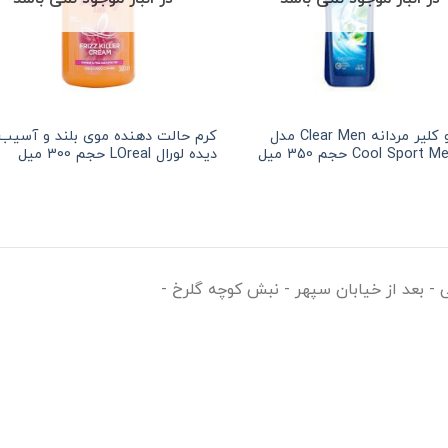
شامپو کلیر مردانه Clear Men مدل
کرم حالت دهنده موی بلند و آسیب
مان
•
خرید قسطی با ترب‌پی بدون کارمزد
Cool Spor حجم 350 میل
دیده لورال LOreal حجم 300 میل
ی - بعد از خیابان سپهر - نبش کوچه گلرخ -