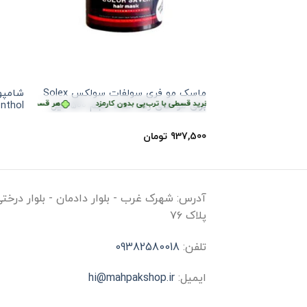
ماسک مو فری سولفات سولکس Solex
هر قسط
234,375
تومان
•
خرید قسطی با ترب‌پی بدون کارمزد
هر قسط
234,375
تو
برای مو های رنگ شده حجم 500 میل
t Menthol
937,500
تومان
آدرس:
شهرک غرب - بلوار دادمان - بلوار درخت
پلاک ۷۶
تلفن:
09382580018
ایمیل:
hi@mahpakshop.ir