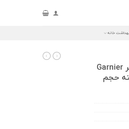
هداشت خانه
شامپو ضد وز گارنیر Garnier
ته حجم