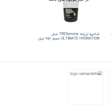
شامپو ترزمه TRESemme مدل
ULTIMATE HYDRATION حجم 650 میل
STOP CAIDA حجم 300 میل
هر قسط
215,625
تومان
•
خرید 