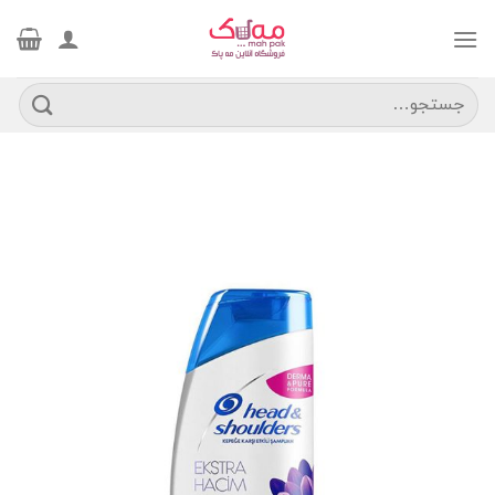
Ski
t
conten
جستجو
برای: