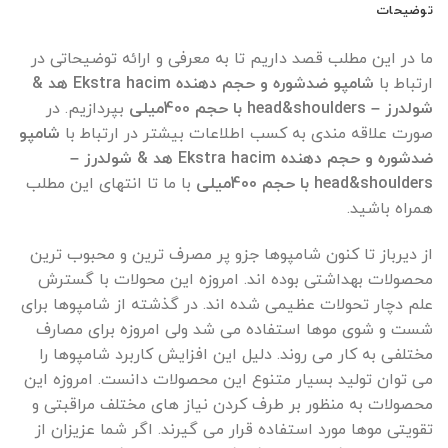
توضیحات
ما در این مطلب قصد داریم تا به معرفی و ارائه توضیحاتی در
ارتباط با
شامپو ضدشوره و حجم دهنده Ekstra hacim هد &
شولدرز – head&shoulders با حجم 400میلی
بپردازیم. در
صورت علاقه مندی به کسب اطلاعات بیشتر در ارتباط با
شامپو
ضدشوره و حجم دهنده Ekstra hacim هد & شولدرز –
head&shoulders با حجم 400میلی
با ما تا انتهای این مطلب
همراه باشید.
از دیرباز تا کنون شامپوها جزو پر مصرف ترین و محبوب ترین
محصولات بهداشتی بوده اند. امروزه این محولات با گسترش
علم دچار تحولات عظیمی شده اند. در گذشته از شامپوها برای
شست و شوی موها استفاده می شد ولی امروزه برای مصارف
مختلفی به کار می روند. دلیل این افزایش کاربرد شامپوها را
می توان تولید بسیار متنوع این محصولات دانست. امروزه این
محصولات به منظور بر طرف کردن نیاز های مختلف مراقبتی و
تقویتی موها مورد استفاده قرار می گیرند. اگر شما عزیزان از