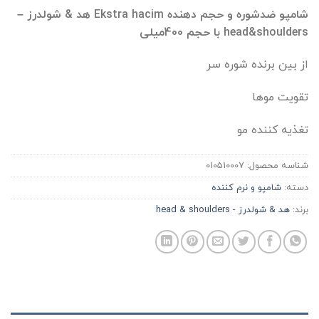
شامپو ضدشوره و حجم دهنده Ekstra hacim هد & شولدرز –
head&shoulders با حجم 400میلی
از بین برنده شوره سر
تقویت موها
تغذیه کننده مو
شناسه محصول:
010510007
دسته:
شامپو و نرم کننده
برند:
هد & شولدرز - head & shoulders