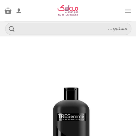
Ski
t
conten
جستجو
برای: