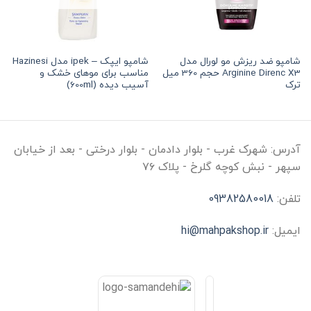
شامپو ضد ریزش مو لورال مدل
شامپو ایپک – ipek مدل Hazinesi
Arginine Direnc X3 حجم 360 میل
مناسب برای موهای خشک و
ترک
آسیب دیده (600ml)
آدرس:
شهرک غرب - بلوار دادمان - بلوار درختی - بعد از خیابان
سپهر - نبش کوچه گلرخ - پلاک ۷۶
تلفن:
09382580018
ایمیل:
hi@mahpakshop.ir