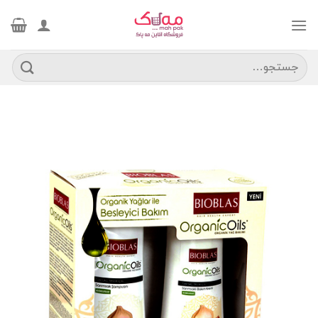
Ski
t
conten
جستجو
برای: