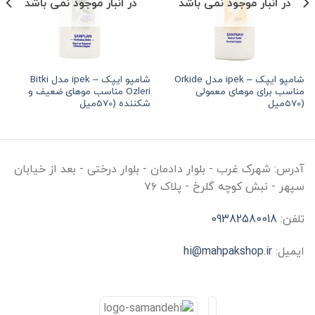
در انبار موجود نمی باشد
در انبار موجود نمی باشد
شامپو ایپک – ipek مدل Orkide
شامپو ایپک – ipek مدل Bitki
مناسب برای موهای معمولی
Ozleri مناسب موهای ضعیف و
(570میل
شکننده (570میل
آدرس:
شهرک غرب - بلوار دادمان - بلوار درختی - بعد از خیابان
سپهر - نبش کوچه گلرخ - پلاک ۷۶
تلفن:
09382580018
ایمیل:
hi@mahpakshop.ir