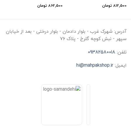
812,500
تومان
862,500
تومان
آدرس:
شهرک غرب - بلوار دادمان - بلوار درختی - بعد از خیابان
سپهر - نبش کوچه گلرخ - پلاک ۷۶
تلفن:
09382580018
ایمیل:
hi@mahpakshop.ir