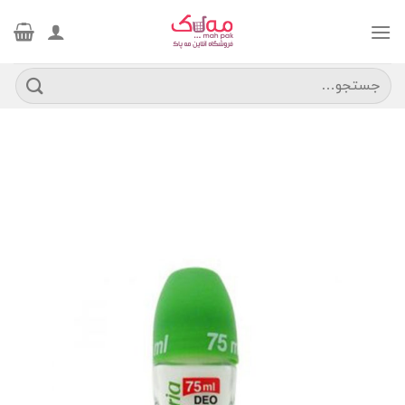
Ski
t
conten
جستجو
برای: