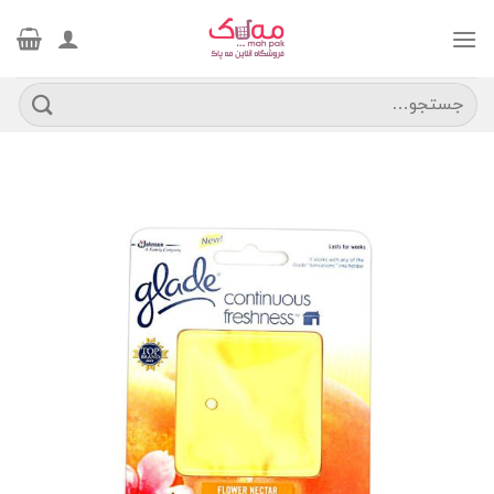
Ski
t
conten
جستجو
برای: