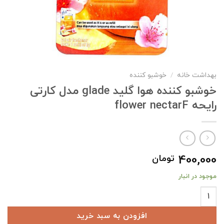
بهداشت خانه
/
خوشبو کننده
خوشبو کننده هوا گلید glade مدل کارتی
رایحه flower nectarF
400,000
تومان
موجود در انبار
خوشبو کننده هوا گلید glade مدل کارتی رایحه flower nectarF عدد
افزودن به سبد خرید