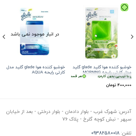
در انبار موجود نمی باشد
خوشبو کننده هوا گلید glade گلید
خوشبو کننده هوا glade گلید مدل
مدل کارتی رایحه MORNING
کارتی رایحه AQUA
ی با ترب‌پی بدون کارمزد
هر قسط
100,000
تومان
•
خرید قسطی با ترب‌پی بدون کار
FRESHNESS
400,000
تومان
آدرس:
شهرک غرب - بلوار دادمان - بلوار درختی - بعد از خیابان
سپهر - نبش کوچه گلرخ - پلاک ۷۶
تلفن:
09382580018