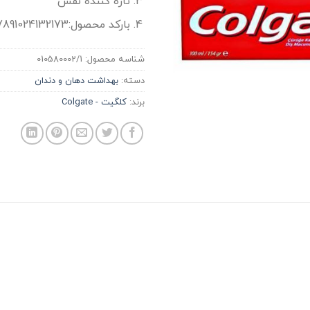
تازه کننده نفس
بارکد محصول:7891024132173
شناسه محصول:
010580002/1
دسته:
بهداشت دهان و دندان
برند:
کلگیت - Colgate