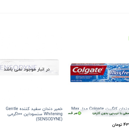
در انبار موجود نمی باشد
خمیر دندان کلگیت Colgate مدل Max
خمیر دندان سفید کننده Gentle
هر قسط
109,375
 با ترب‌پی بدون کارمزد
تومان
•
هر قسط
109,375
تومان
•
خرید قسطی با ترب‌پی بدون کارمزد
هر قسط
109,375
خرید قسطی با ترب‌پی بدون کا
ت
جم (100ml)
Whitening سنسوداین 100گرمی
(SENSODYNE)
43
تومان