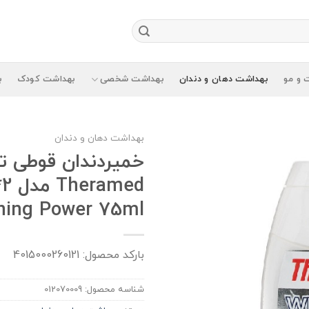
 و مو
بهداشت دهان و دندان
بهداشت شخصی
بهداشت کودک
ب
بهداشت دهان و دندان
خميردندان قوطی تر
ning Power 75ml
بارکد محصول: 4015000260121
شناسه محصول:
012070009