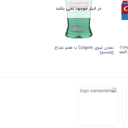
در انبار موجود نمی باشد
در انبار موجو
Colgate 
دهان شوی Colgate با طعم نعناع
خمیر دندا
ارمزد
(500ml)
سنسوداین 100گرمی (SENSODYNE)