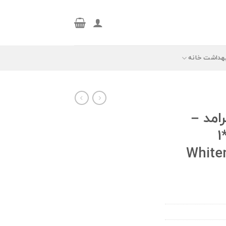
هداشت خانه
امد –
Theramed مدل 2*1
White