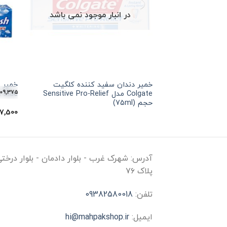
در انبار موجود نمی باشد
خمیر دندان سفید کننده کلگیت
109,
تومان
هر قسط
•
109,375
تومان
•
خرید قسطی با ترب‌پی بدون کارمزد
خرید قسطی با ترب‌پی بدون کارمزد
هر قسط
109,375
تومان
هر قسط
•
109,375
ت
خرید قس
Colgate مدل Sensitive Pro-Relief
Fresh Blue ح
حجم (75ml)
7,500
آدرس:
شهرک غرب - بلوار دادمان - بلوار درخت
پلاک ۷۶
تلفن:
09382580018
ایمیل:
hi@mahpakshop.ir