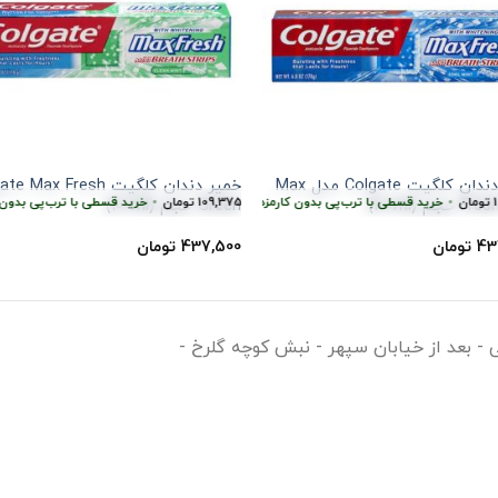
خمیر دندان کلگیت Colgate مدل Max
خمیر دندان کلگیت Max Fresh
ومان
•
طی با ترب‌پی بدون کارمزد
خرید قسطی با ترب‌پی بدون کارمزد
هر قسط
109,375
تومان
•
خرید قسطی با ترب‌پی بدون ک
جم (100ml)
Green حجم (100ml)
43
تومان
437,500
تومان
ی - بعد از خیابان سپهر - نبش کوچه گلرخ -