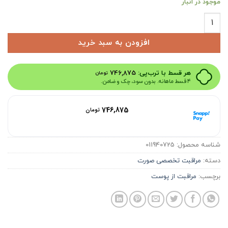
موجود در انبار
بی بی کرم اکتی پور نوروا Noreva حجم 30 میلی لیتر عدد
افزودن به سبد خرید
هر قسط با ترب‌پی:
746,875
تومان
۴ قسط ماهانه. بدون سود، چک و ضامن.
هر قسط با اسنپ‌پی:
746,875
تومان
۴ قسط ماهانه. بدون سود، چک و ضامن.
شناسه محصول:
011940725
دسته:
مراقبت تخصصی صورت
برچسب:
مراقبت از پوست