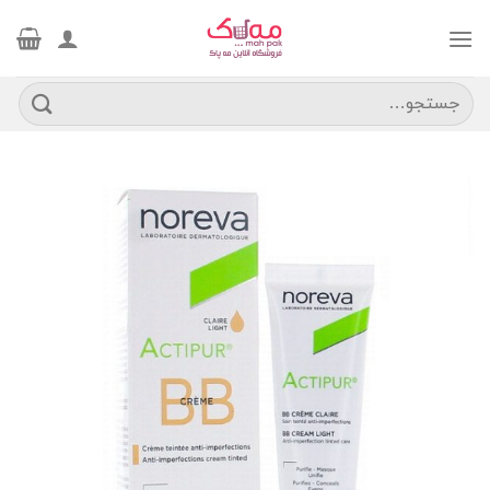
Ski
t
conten
جستجو
برای: