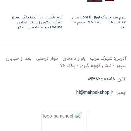
سرم ضد چروک لورال Loreal مدل
کرم شب و روز لیفتینگ بسیار
هر قسط
121,875
تومان
•
خرید قسطی با ت
REVITALIFT LAZER X3 حجم 30
مغذی زیتون زیستی اولاین
میل
Eveline حجم 50 میلی لیتر
آدرس:
شهرک غرب - بلوار دادمان - بلوار درختی - بعد از خیابان
سپهر - نبش کوچه گلرخ - پلاک ۷۶
تلفن:
09382580018
ایمیل:
hi@mahpakshop.ir