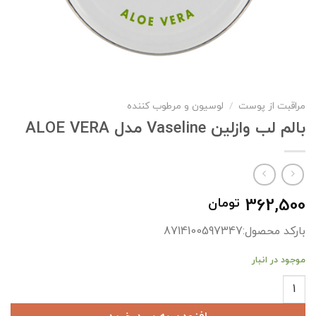
مراقبت از پوست
/
لوسیون و مرطوب کننده
بالم لب وازلین Vaseline مدل ALOE VERA
362,500
تومان
بارکد محصول:8714100597347
موجود در انبار
بالم لب وازلین Vaseline مدل ALOE VERA عدد