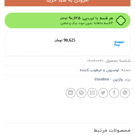
افزودن به سبد خرید
هر قسط با ترب‌پی:
90,625
تومان
۴ قسط ماهانه. بدون سود، چک و ضامن.
هر قسط با اسنپ‌پی:
90,625
تومان
۴ قسط ماهانه. بدون سود، چک و ضامن.
شناسه محصول:
010060020
دسته:
لوسیون و مرطوب کننده
برند:
وازلین - Vaseline
محصولات مرتبط