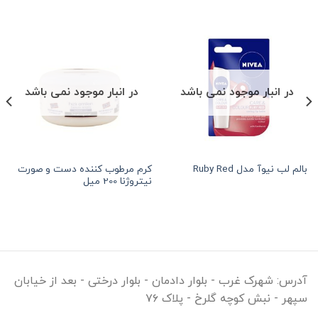
در انبار موجود نمی باشد
در انبار موجود نمی باشد
کرم مرطوب کننده دست و صورت
بالم لب نیوآ مدل Ruby Red
هر قسط
90,625
تومان
•
خرید قسطی با 
نیتروژنا 200 میل
آدرس:
شهرک غرب - بلوار دادمان - بلوار درختی - بعد از خیابان
سپهر - نبش کوچه گلرخ - پلاک ۷۶