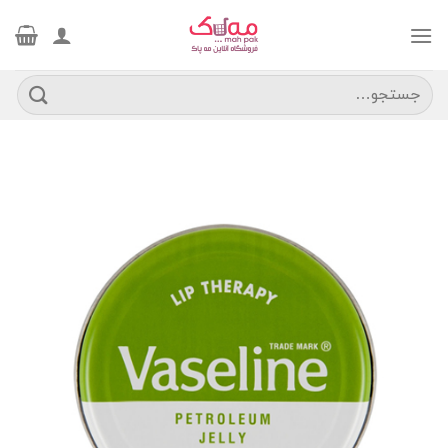
Ski
t
conten
جستجو
برای: