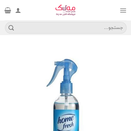
Ski
t
conten
جستجو
برای: