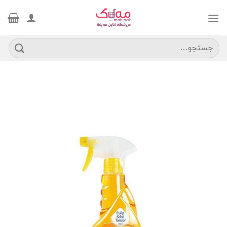
Ski
t
conten
جستجو
برای: