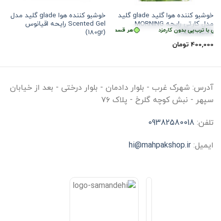
خوشبو کننده هوا گلید glade گلید
خوشبو کننده هوا glade گلید مدل
هر قسط
100,000
تومان
•
خرید قسطی با ترب‌پی بدون کارمزد
هر قسط
100,000
مدل کارتی رایحه MORNING
Scented Gel رایحه اقیانوس
ی با ترب‌پی بدون کارمزد
هر قسط
100,000
تومان
•
خرید قسطی با ترب‌پی بدون کار
(180gr)
FRESHNESS
400,000
تومان
آدرس:
شهرک غرب - بلوار دادمان - بلوار درختی - بعد از خیابان
سپهر - نبش کوچه گلرخ - پلاک ۷۶
تلفن:
09382580018
ایمیل:
hi@mahpakshop.ir