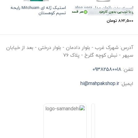
اسپری بدن بانوان مدل aloe vera
استیک ژله ای Mitchuam رایحه
ترب‌پی بدون کارمزد
ی با ترب‌پی بدون کارمزد
هر قسط
هر قسط
215,625
215,625
تومان
•
تومان
•
خرید قسطی با ترب‌پی بدون کارمزد
خرید قسطی با ترب‌پی بدون کار
رکسونا 200میلی (Rexona)
نسیم کوهستان
862,500
تومان
آدرس:
شهرک غرب - بلوار دادمان - بلوار درختی - بعد از خیابان
سپهر - نبش کوچه گلرخ - پلاک ۷۶
تلفن:
09382580018
ایمیل:
hi@mahpakshop.ir