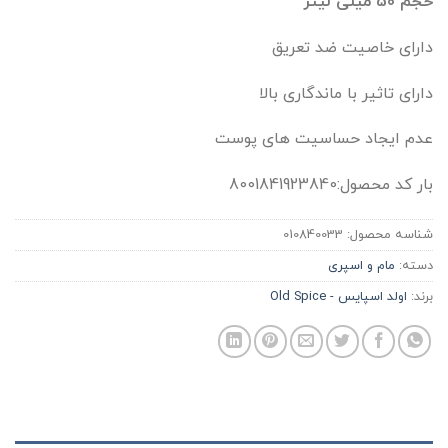
حجم 50 میلی لیتر
دارای خاصیت ضد تعریق
دارای تاثیر با ماندگاری بالا
عدم ایجاد حساسیت های پوست
بار کد محصول:8001841923840
شناسه محصول:
010840033
دسته:
مام و اسپری
برند:
اولد اسپایس - Old Spice