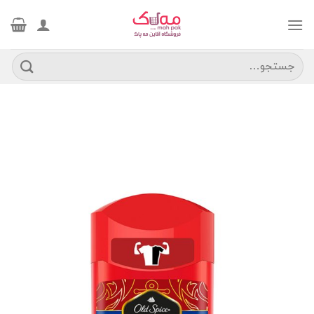
Ski
t
conten
جستجو
برای: