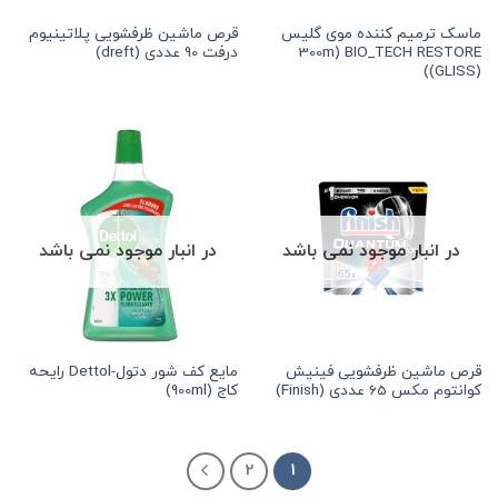
ماسک ترمیم کننده موی گلیس
قرص ماشین ظرفشویی پلاتینیوم
300m) BIO_TECH RESTORE
درفت 90 عددی (dreft)
(GLISS))
در انبار موجود نمی باشد
در انبار موجود نمی باشد
قرص ماشین ظرفشویی فینیش
مایع کف شور دتول-Dettol رایحه
کوانتوم مکس 65 عددی (Finish)
کاج (900ml)
2
1