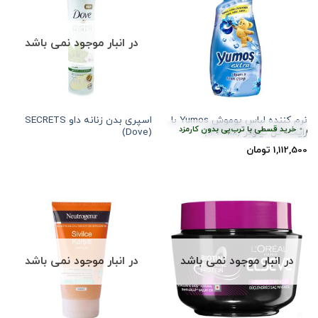
در انبار موجود نمی باشد
نرم کننده لباس یوموش Yumos با
اسپری بدن زنانه داو SECRETS
ن
•
خرید قسطی با ترب‌پی بدون کارمزد
هر قسط
278,125
تومان
•
خرید قسطی با ترب
رایحه گل نیلوفر (۱۴۴۰ml)
(Dove)
1,112,500
تومان
در انبار موجود نمی باشد
در انبار موجود نمی باشد