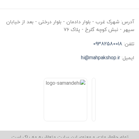
آدرس:
شهرک غرب - بلوار دادمان - بلوار درختی - بعد از خیابان
سپهر - نبش کوچه گلرخ - پلاک ۷۶
تلفن:
09382580018
ایمیل:
hi@mahpakshop.ir
تمام حقوق مادی و معنوی این سایت متعلق به مه پاک است.