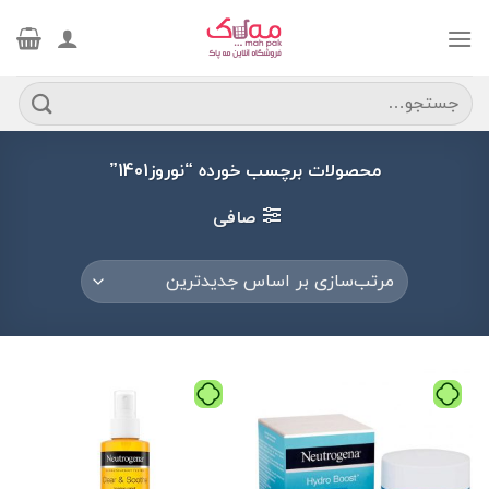
Ski
t
conten
جستجو
برای:
محصولات برچسب خورده “نوروز1401”
صافی