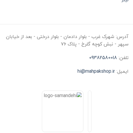
لیتر
آدرس:
شهرک غرب - بلوار دادمان - بلوار درختی - بعد از خیابان
سپهر - نبش کوچه گلرخ - پلاک ۷۶
تلفن:
09382580018
ایمیل:
hi@mahpakshop.ir